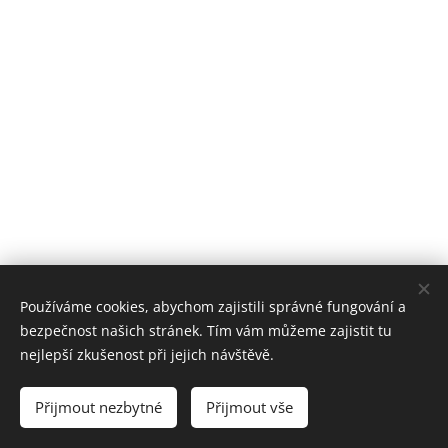
Používáme cookies, abychom zajistili správné fungování a
bezpečnost našich stránek. Tím vám můžeme zajistit tu
nejlepší zkušenost při jejich návštěvě.
Přijmout nezbytné
Přijmout vše
Cookies